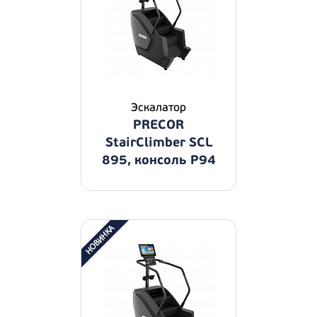
Эскалатор
PRECOR
StairClimber SCL
895, консоль P94