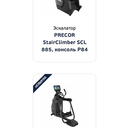
Эскалатор
PRECOR
StairClimber SCL
885, консоль P84