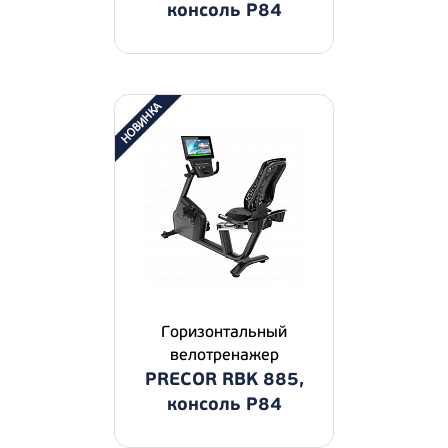
консоль P84
Горизонтальный
велотренажер
PRECOR RBK 885,
консоль P84