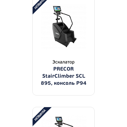
Эскалатор
PRECOR
StairClimber SCL
895, консоль P94