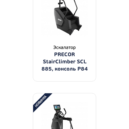
Эскалатор
PRECOR
StairClimber SCL
885, консоль P84