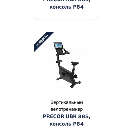
консоль P84
Вертикальный
велотренажер
PRECOR UBK 885,
консоль P84