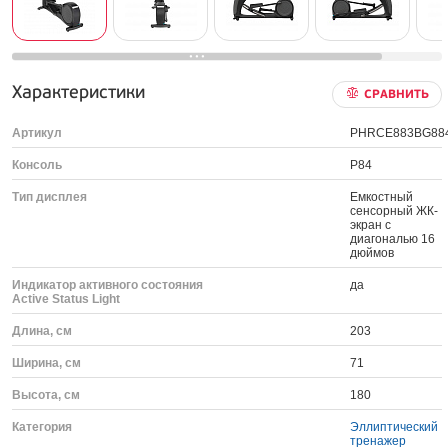
Характеристики
СРАВНИТЬ
Артикул
PHRCE883BG88
Консоль
P84
Тип дисплея
Емкостный
сенсорный ЖК-
экран с
диагональю 16
дюймов
Индикатор активного состояния
да
Active Status Light
Длина, см
203
Ширина, см
71
Высота, см
180
Категория
Эллиптический
тренажер