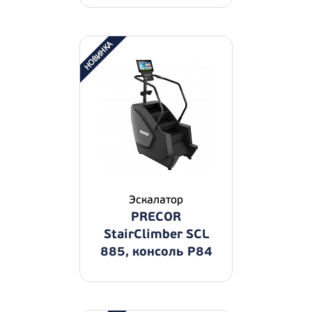
Эскалатор
PRECOR
StairClimber SCL
885, консоль P84