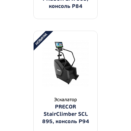
консоль P84
Эскалатор
PRECOR
StairClimber SCL
895, консоль P94