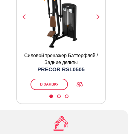
ди
Силовой тренажер Баттерфляй /
Силово
P
Задние дельты
PRECOR RSL0505
В ЗАЯВКУ