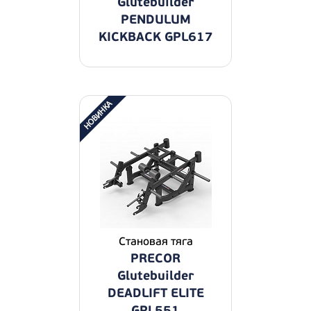
Glutebuilder
PENDULUM
KICKBACK GPL617
Становая тяга
PRECOR
Glutebuilder
DEADLIFT ELITE
GPL551