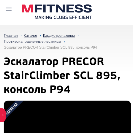
Главная
Каталог
Кардиотренажеры
Противонаправленные лестницы
Эскалатор PRECOR StairClimber SCL 895, консоль P94
Эскалатор PRECOR
StairClimber SCL 895,
консоль P94