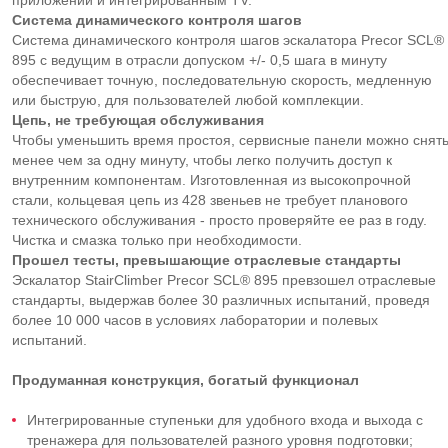
приложений и интегрированным TV.
Система динамического контроля шагов
Система динамического контроля шагов эскалатора Precor SCL®
895 с ведущим в отрасли допуском +/- 0,5 шага в минуту
обеспечивает точную, последовательную скорость, медленную
или быструю, для пользователей любой комплекции.
Цепь, не требующая обслуживания
Чтобы уменьшить время простоя, сервисные панели можно снят
менее чем за одну минуту, чтобы легко получить доступ к
внутренним компонентам. Изготовленная из высокопрочной
стали, кольцевая цепь из 428 звеньев не требует планового
технического обслуживания - просто проверяйте ее раз в году.
Чистка и смазка только при необходимости.
Прошел тесты, превышающие отраслевые стандарты
Эскалатор StairClimber Precor SCL® 895 превзошел отраслевые
стандарты, выдержав более 30 различных испытаний, проведя
более 10 000 часов в условиях лаборатории и полевых
испытаний.
Продуманная конструкция, богатый функционал
Интегрированные ступеньки для удобного входа и выхода с
тренажера для пользователей разного уровня подготовки;