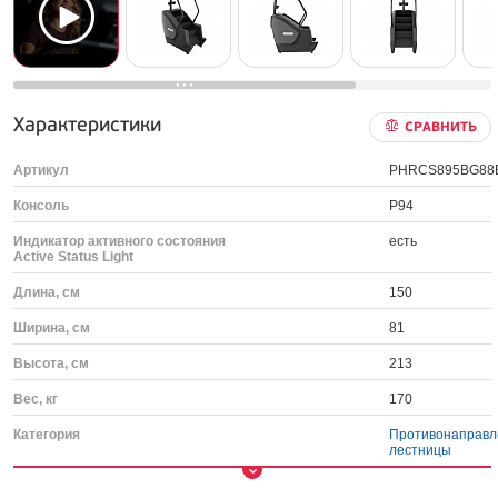
Характеристики
СРАВНИТЬ
Артикул
PHRCS895BG88
Консоль
P94
Индикатор активного состояния
есть
Active Status Light
Длина, см
150
Ширина, см
81
Высота, см
213
Вес, кг
170
Категория
Противонаправ
лестницы