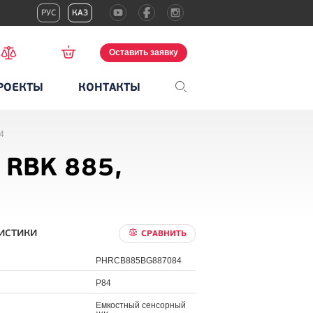
РУС
КАЗ
Оставить заявку
РОЕКТЫ
КОНТАКТЫ
4
 RBK 885,
истики
СРАВНИТЬ
PHRCB885BG887084
P84
Емкостный сенсорный