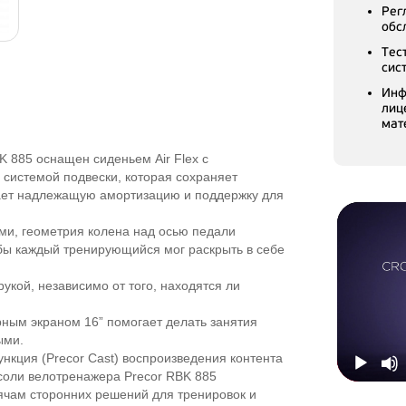
Рег
обс
Тес
сис
Инф
лиц
мат
 885 оснащен сиденьем Air Flex с
системой подвески, которая сохраняет
ает надлежащую амортизацию и поддержку для
и, геометрия колена над осью педали
бы каждый тренирующийся мог раскрыть в себе
укой, независимо от того, находятся ли
рным экраном 16” помогает делать занятия
ыми.
кция (Precor Cast) воспроизведения контента
соли велотренажера Precor RBK 885
ячам сторонних решений для тренировок и