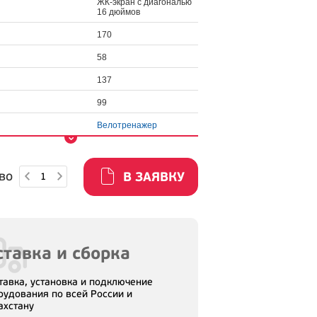
ЖК-экран с диагональю
16 дюймов
170
58
137
99
Велотренажер
во
В ЗАЯВКУ
тавка и сборка
тавка, установка и подключение
рудования по всей России и
ахстану