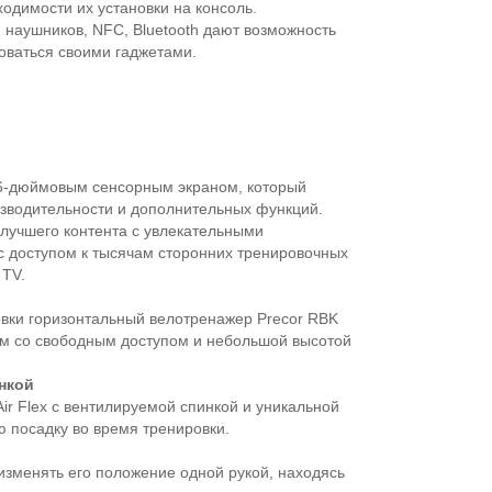
димости их установки на консоль.
 наушников, NFC, Bluetooth дают возможность
зоваться своими гаджетами.
6-дюймовым сенсорным экраном, который
зводительности и дополнительных функций.
лучшего контента с увлекательными
с доступом к тысячам сторонних тренировочных
 TV.
овки горизонтальный велотренажер Precor RBK
см со свободным доступом и небольшой высотой
нкой
r Flex с вентилируемой спинкой и уникальной
 посадку во время тренировки.
изменять его положение одной рукой, находясь