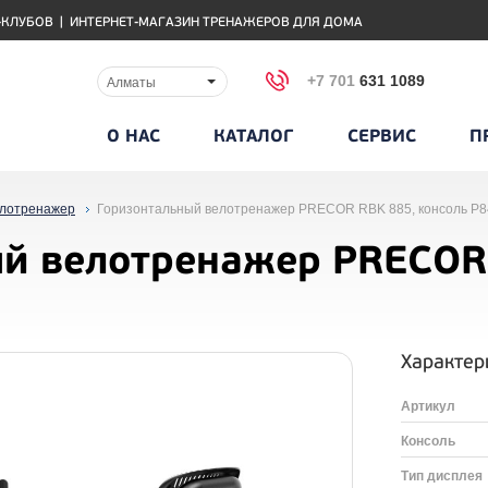
-КЛУБОВ
|
ИНТЕРНЕТ-МАГАЗИН ТРЕНАЖЕРОВ ДЛЯ ДОМА
+7 701
631 1089
Алматы
О НАС
КАТАЛОГ
СЕРВИС
П
лотренажер
Горизонтальный велотренажер PRECOR RBK 885, консоль P8
й велотренажер PRECOR
Характер
Артикул
Консоль
Тип дисплея