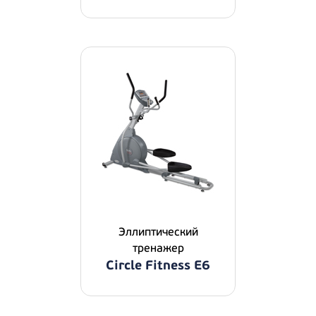
Эллиптичecкий
тpeнaжep
Circle Fitness E6