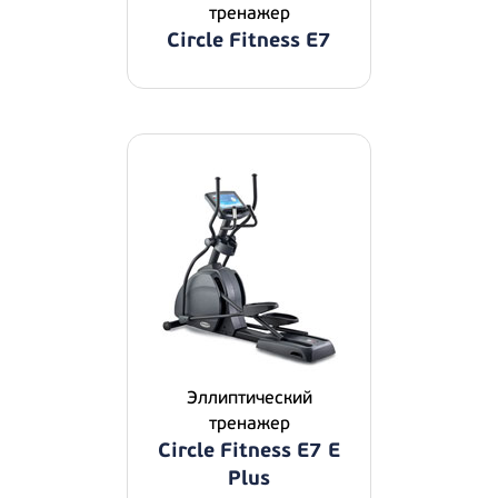
тpeнaжep
Circle Fitness E7
Эллиптичecкий
тpeнaжep
Circle Fitness E7 E
Plus