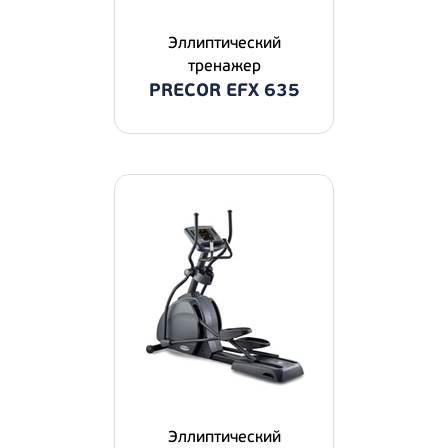
Эллиптичecкий
тpeнaжep
PRECOR EFX 635
Эллиптичecкий