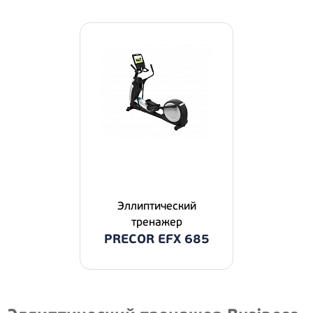
Эллиптичecкий
тpeнaжep
PRECOR EFX 685