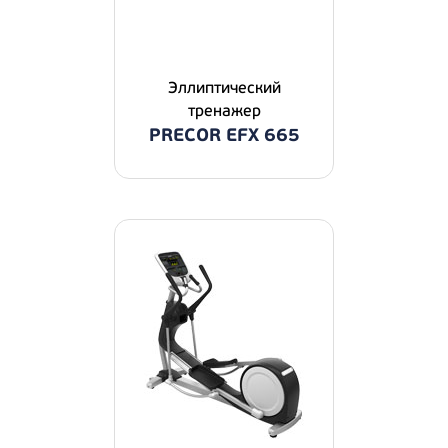
Эллиптичecкий
тpeнaжep
PRECOR EFX 665