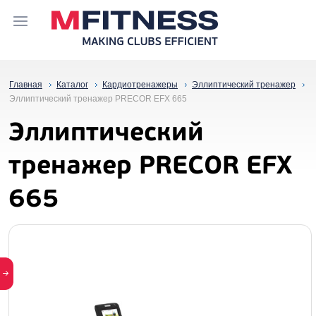
Главная
Каталог
Кардиотренажеры
Эллиптический тренажер
Эллиптичecкий тpeнaжep PRECOR EFX 665
Эллиптичecкий
тpeнaжep PRECOR EFX
665