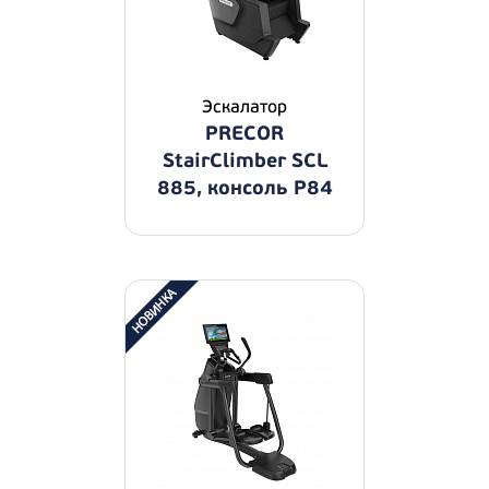
Эскалатор
PRECOR
StairClimber SCL
885, консоль P84