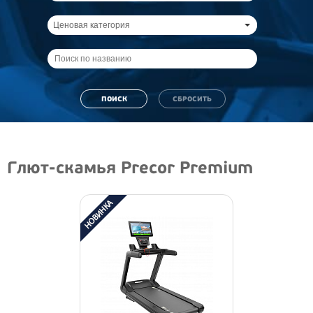
Ценовая категория
Глют-скамья Precor Premium