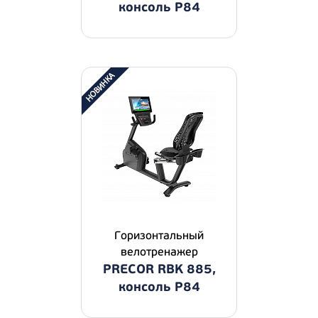
консоль P84
Горизонтальный
велотренажер
PRECOR RBK 885,
консоль P84