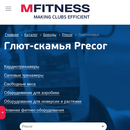
Главная
Каталог
Бренды
Precor
Глют-скамья
Глют-скамья Precor
Кардиотренажеры
Силовые тренажеры
Свободные веса
Оборудование для аэробики
Оборудование для инверсии и растяжки
Новинки фитнес-оборудования
Precor