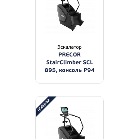
Эскалатор
PRECOR
StairClimber SCL
895, консоль P94