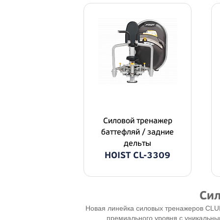
Силовой тренажер
баттефляй / задние
дельты
HOIST CL-3309
Сил
Новая линейка силовых тренажеров CLUB
премиального уровня с уникальным 