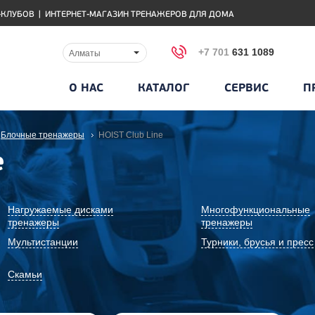
-КЛУБОВ
|
ИНТЕРНЕТ-МАГАЗИН ТРЕНАЖЕРОВ ДЛЯ ДОМА
+7 701
631 1089
Алматы
О НАС
КАТАЛОГ
СЕРВИС
П
Блочные тренажеры
HOIST Club Line
e
Нагружаемые дисками
Многофункциональные
тренажеры
тренажеры
Мультистанции
Турники, брусья и пресс
Скамьи