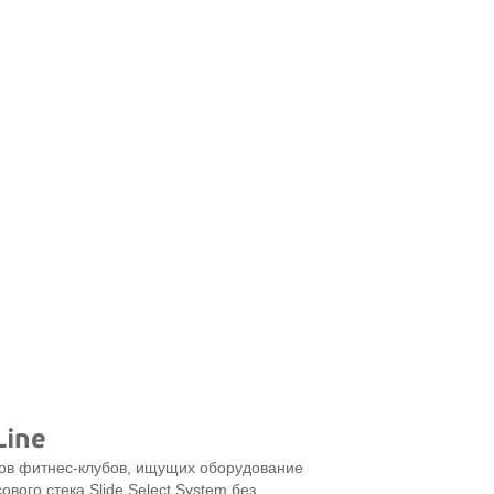
Line
ров
фитнес-клубов
, ищущих оборудование
вого стека Slide Select System без