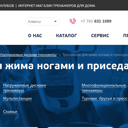
-КЛУБОВ
|
ИНТЕРНЕТ-МАГАЗИН ТРЕНАЖЕРОВ ДЛЯ ДОМА
+7 701
631 1089
Алматы
О НАС
КАТАЛОГ
СЕРВИС
П
Нагружаемые дисками тренажеры
Тренажеры для жима ногами и приседа
 жима ногами и присед
Нагружаемые дисками
Многофункциональные
тренажеры
тренажеры
Мультистанции
Турники, брусья и пресс
Скамьи