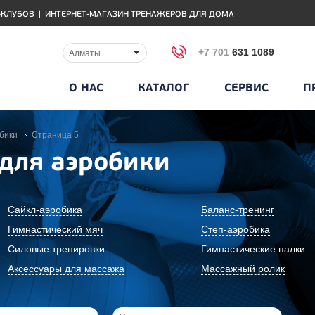
-КЛУБОВ
|
ИНТЕРНЕТ-МАГАЗИН ТРЕНАЖЕРОВ ДЛЯ ДОМА
+7 701
631 1089
Алматы
О НАС
КАТАЛОГ
СЕРВИС
П
бики
Cтраница 5
для аэробики
Сайкл-аэробика
Баланс-тренинг
Гимнастический мяч
Степ-аэробика
Силовые тренировки
Гимнастические палки
Аксессуары для массажа
Массажный ролик