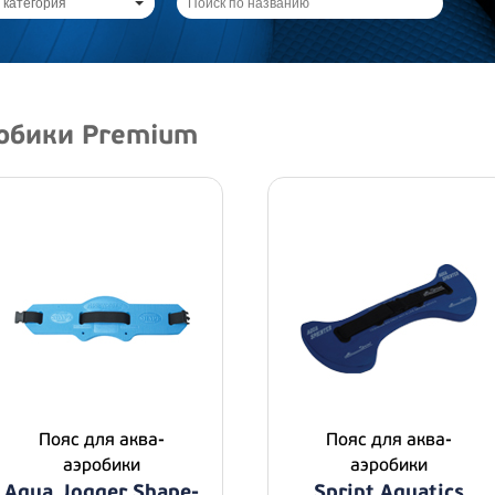
 категория
обики Premium
Пояс для аква-
Пояс для аква-
аэробики
аэробики
Aqua Jogger Shape-
Sprint Aquatics