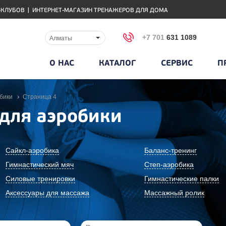
-КЛУБОВ
|
ИНТЕРНЕТ-МАГАЗИН ТРЕНАЖЕРОВ ДЛЯ ДОМА
+7 701
631 1089
Алматы
О НАС
КАТАЛОГ
СЕРВИС
П
бики
Cтраница 4
для аэробики
Сайкл-аэробика
Баланс-тренинг
Гимнастический мяч
Степ-аэробика
Силовые тренировки
Гимнастические палки
Аксессуары для массажа
Массажный ролик