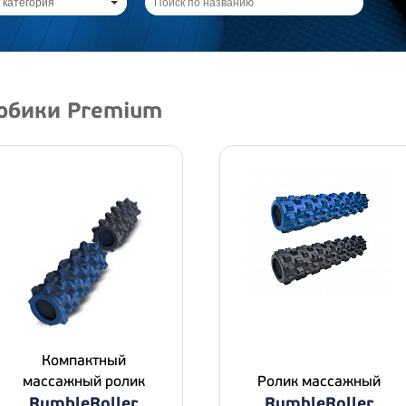
 категория
обики Premium
Компактный
массажный ролик
Ролик массажный
RumbleRoller
RumbleRoller