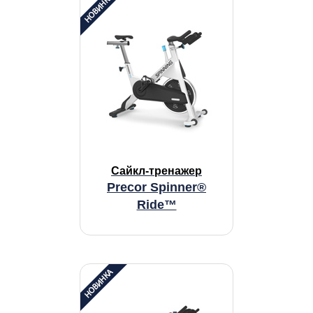
Сайкл-тренажер
Precor Spinner®
Ride™