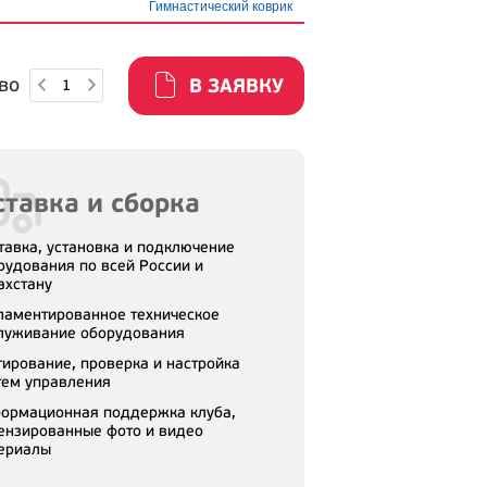
Гимнастический коврик
во
В ЗАЯВКУ
тавка и сборка
тавка, установка и подключение
рудования по всей России и
ахстану
ламентированное техническое
луживание оборудования
тирование, проверка и настройка
тем управления
ормационная поддержка клуба,
ензированные фото и видео
ериалы