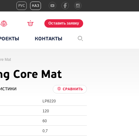
РУС
КАЗ
Оставить заявку
РОЕКТЫ
КОНТАКТЫ
re Mat
g Core Mat
истики
СРАВНИТЬ
LP8220
120
60
0,7