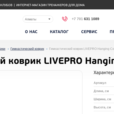
-КЛУБОВ
|
ИНТЕРНЕТ-МАГАЗИН ТРЕНАЖЕРОВ ДЛЯ ДОМА
+7 701
631 1089
Алматы
О НАС
КАТАЛОГ
СЕРВИС
П
бики
Гимнастический коврик
Гимнастический коврик LIVEPRO Hanging Co
й коврик LIVEPRO Hangin
Характер
Артикул
Длина, см
Ширина, см
Высота, см