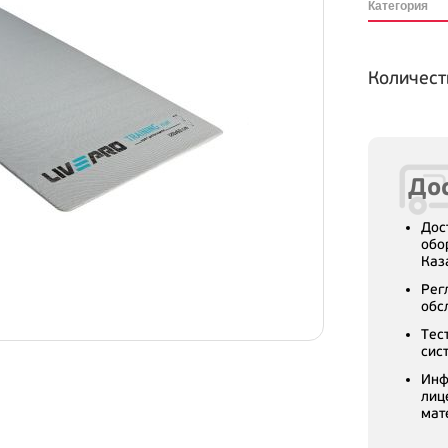
Категория
Количест
Дос
Дос
обо
Каз
Рег
обс
Тес
сис
Инф
лиц
мат