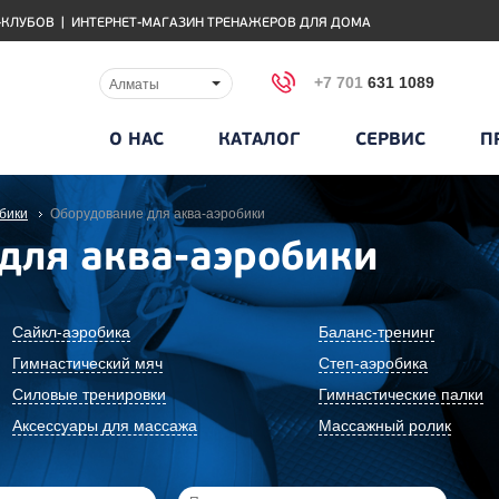
-КЛУБОВ
|
ИНТЕРНЕТ-МАГАЗИН ТРЕНАЖЕРОВ ДЛЯ ДОМА
+7 701
631 1089
Алматы
О НАС
КАТАЛОГ
СЕРВИС
П
бики
Оборудование для аква-аэробики
для аква-аэробики
Сайкл-аэробика
Баланс-тренинг
Гимнастический мяч
Степ-аэробика
Силовые тренировки
Гимнастические палки
Аксессуары для массажа
Массажный ролик