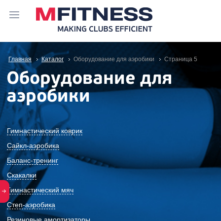
Главная
Каталог
Оборудование для аэробики
Cтраница 5
Оборудование для
аэробики
Гимнастический коврик
Сайкл-аэробика
Баланс-тренинг
Скакалки
Гимнастический мяч
Степ-аэробика
Резиновые амортизаторы