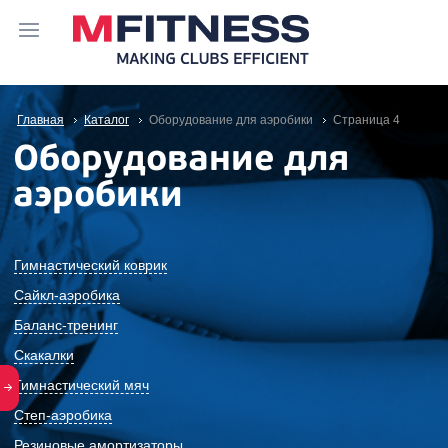
Главная
Каталог
Оборудование для аэробики
Cтраница 4
Оборудование для
аэробики
Гимнастический коврик
Сайкл-аэробика
Баланс-тренинг
Скакалки
Гимнастический мяч
Степ-аэробика
Резиновые амортизаторы