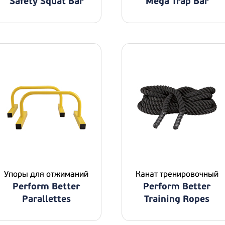
Safety Squat Bar
Mega Trap Bar
Упоры для отжиманий
Канат тренировочный
Perform Better
Perform Better
Parallettes
Training Ropes