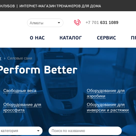
-КЛУБОВ
|
ИНТЕРНЕТ-МАГАЗИН ТРЕНАЖЕРОВ ДЛЯ ДОМА
+7 701
631 1089
Алматы
О НАС
КАТАЛОГ
СЕРВИС
П
r
Силовые сани
Perform Better
Свободные веса
Оборудование для
аэробики
Оборудование для
Оборудование для
кроссфита
инверсии и растяжки
 категория