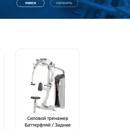
Силовой тpeнaжep
Баттерфляй / Задние