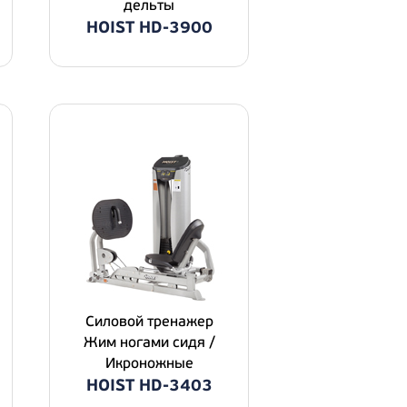
дельты
HOIST HD-3900
Силовой тpeнaжep
Жим ногами сидя /
Икроножные
HOIST HD-3403