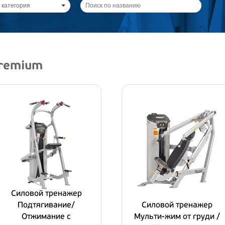
 категория
Premium
Силовой тpeнaжep
Подтягивание/
Силовой тpeнaжep
Отжимание с
Мульти-жим от груди /