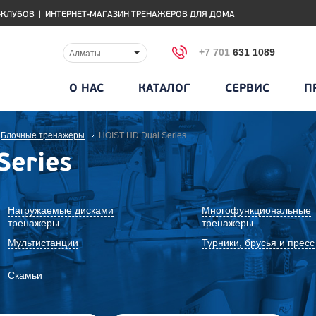
-КЛУБОВ
|
ИНТЕРНЕТ-МАГАЗИН ТРЕНАЖЕРОВ ДЛЯ ДОМА
+7 701
631 1089
Алматы
О НАС
КАТАЛОГ
СЕРВИС
П
Блочные тренажеры
HOIST HD Dual Series
Series
Нагружаемые дисками
Многофункциональные
тренажеры
тренажеры
Мультистанции
Турники, брусья и пресс
Скамьи