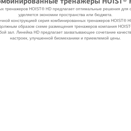
омбинированные тренажеры HOIST® 
х тренажеров HOIST® HD предлагает оптимальные решения для ф
уделяется экономии пространства или бюджета.
ечной конструкцией серия комбинированных тренажеров HOIST® HD
й должным образом схеме размещения тренажеров компания HOIST
бой зал. Линейка HD предлагает захватывающее сочетание качеств
настроек, улучшенной биомеханики и приемлемой цены.