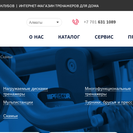
-КЛУБОВ
|
ИНТЕРНЕТ-МАГАЗИН ТРЕНАЖЕРОВ ДЛЯ ДОМА
+7 701
631 1089
Алматы
О НАС
КАТАЛОГ
СЕРВИС
П
Скамьи
Нагружаемые дисками
Многофункциональные
тренажеры
тренажеры
Мультистанции
Турники, брусья и пресс
Скамьи