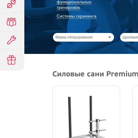
функциональных
тренировок
Системы скрининга
Марка оборудования
Ценовая
Силовые сани Premiu