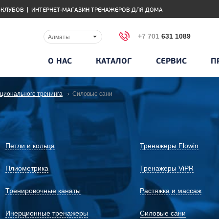
-КЛУБОВ
|
ИНТЕРНЕТ-МАГАЗИН ТРЕНАЖЕРОВ ДЛЯ ДОМА
+7 701
631 1089
Алматы
О НАС
КАТАЛОГ
СЕРВИС
П
ционального тренинга
Силовые сани
Петли и кольца
Тренажеры Flowin
Плиометрика
Тренажеры ViPR
Тренировочные канаты
Растяжка и массаж
Инерционные тренажеры
Силовые сани