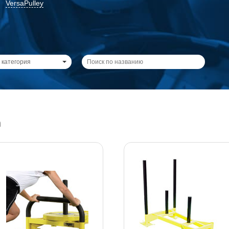
VersaPulley
 категория
m