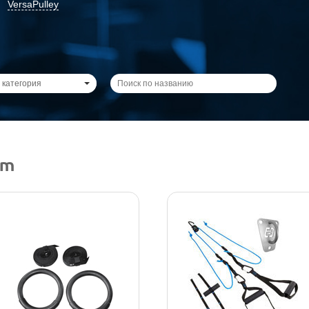
VersaPulley
 категория
um