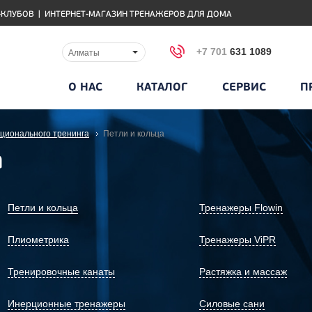
-КЛУБОВ
|
ИНТЕРНЕТ-МАГАЗИН ТРЕНАЖЕРОВ ДЛЯ ДОМА
+7 701
631 1089
Алматы
О НАС
КАТАЛОГ
СЕРВИС
П
ционального тренинга
Петли и кольца
а
Петли и кольца
Тренажеры Flowin
Плиометрика
Тренажеры ViPR
Тренировочные канаты
Растяжка и массаж
Инерционные тренажеры
Силовые сани