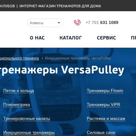
-КЛУБОВ
|
ИНТЕРНЕТ-МАГАЗИН ТРЕНАЖЕРОВ ДЛЯ ДОМА
+7 701
631 1089
Алматы
О НАС
КАТАЛОГ
СЕРВИС
П
ционального тренинга
Инерционные тренажеры VersaPulley
ренажеры VersaPulley
Петли и кольца
Тренажеры Flowin
Плиометрика
Тренажеры ViPR
Тренировочные канаты
Растяжка и массаж
Инерционные тренажеры
Силовые сани