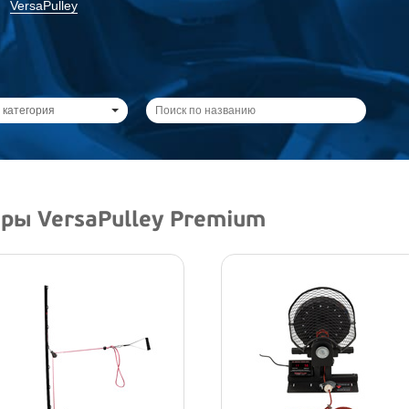
VersaPulley
 категория
ы VersaPulley Premium