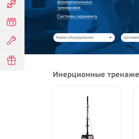
функциональных
тренировок
Системы скрининга
Марка оборудования
Ценовая
Инерционные тренажер