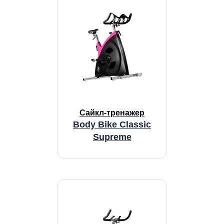
Сайкл-тренажер
Body Bike Classic
Supreme