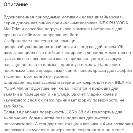
Описание
Вдохновленная природными мотивами новая дизайнерская
серия дополняет линию премиальных ковриков INEX PU YOGA
Mat Print и способна погрузить вас в нужное настроение для
практики любимого направления йоги.
Изображение нанесено при помощи
цифровой ультрафиолетовой печати – под воздействием УФ-
лампы специальные стойкие к истиранию чернила моментально
высыхают на поверхности ковра, придавая цветам высокую
насыщенность, а оттенкам – приятную яркость. Нанесение
нескольких слоев прозрачных чернил поверх краски дает эффект
тиснения, цвет долго не тускнеет.
Благодаря первоклассным материалам коврик для йоги INEX PU
YOGA Mat print долговечен, легко чистится и подходит для
занятий в помещении и на улице. За счет гладких краев и
каучукового слоя он легко принимает форму поверхности, не
загибаясь.
Большая рабочая поверхность (185 х 68 см) комфортна для
выполнения большинства поз и подойдет для высоких
пользователей. А стандартная толщина коврика в 4 мм позволяе
наслаждаться чувством поверхности, сохраняя тем не менее