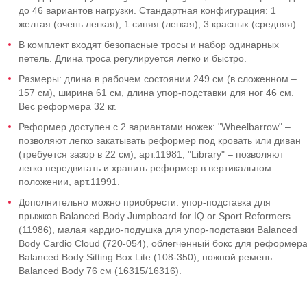
до 46 вариантов нагрузки. Стандартная конфигурация: 1
желтая (очень легкая), 1 синяя (легкая), 3 красных (средняя).
В комплект входят безопасные тросы и набор одинарных
петель. Длина троса регулируется легко и быстро.
Размеры: длина в рабочем состоянии 249 см (в сложенном –
157 см), ширина 61 см, длина упор-подставки для ног 46 см.
Вес реформера 32 кг.
Реформер доступен с 2 вариантами ножек: "Wheelbarrow" –
позволяют легко закатывать реформер под кровать или диван
(требуется зазор в 22 см), арт.11981; "Library" – позволяют
легко передвигать и хранить реформер в вертикальном
положении, арт.11991.
Дополнительно можно приобрести: упор-подставка для
прыжков Balanced Body Jumpboard for IQ or Sport Reformers
(11986), малая кардио-подушка для упор-подставки Balanced
Body Cardio Cloud (720-054), облегченный бокс для реформер
Balanced Body Sitting Box Lite (108-350), ножной ремень
Balanced Body 76 см (16315/16316).