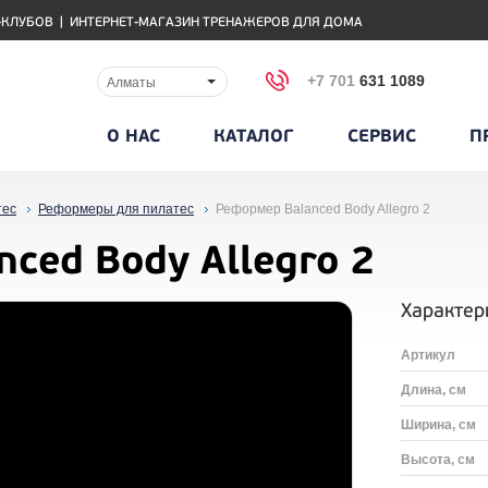
-КЛУБОВ
|
ИНТЕРНЕТ-МАГАЗИН ТРЕНАЖЕРОВ ДЛЯ ДОМА
+7 701
631 1089
Алматы
О НАС
КАТАЛОГ
СЕРВИС
П
тес
Реформеры для пилатес
Реформер Balanced Body Allegro 2
ced Body Allegro 2
Характер
Артикул
Длина, см
Ширина, см
Высота, см