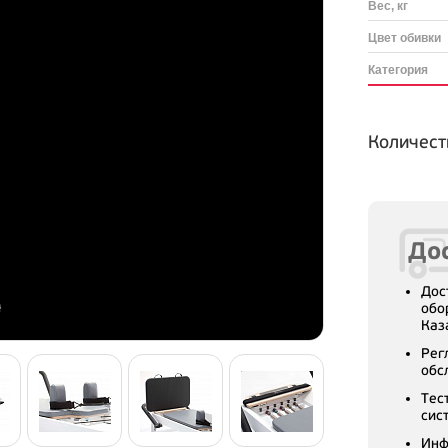
Вес, кг
Цвет обивки
Категория
Количест
Дос
Дос
обо
Каз
Рег
обс
Тес
сис
Инф