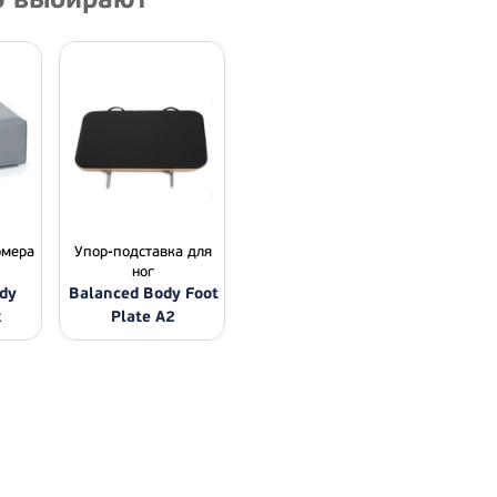
рмера
Упор-подставка для
ног
dy
Balanced Body Foot
x
Plate A2