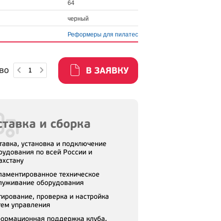
64
черный
Реформеры для пилатес
во
В ЗАЯВКУ
тавка и сборка
тавка, установка и подключение
рудования по всей России и
ахстану
ламентированное техническое
луживание оборудования
тирование, проверка и настройка
тем управления
ормационная поддержка клуба,