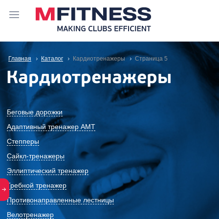
Главная
Каталог
Кардиотренажеры
Cтраница 5
Кардиотренажеры
Беговые дорожки
Адаптивный тренажер АМТ
Степперы
Сайкл-тренажеры
Эллиптический тренажер
Гребной тренажер
Противонаправленные лестницы
Велотренажер