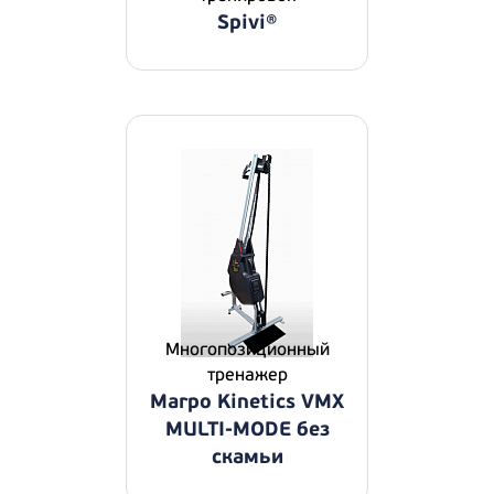
Spivi®
Многопозиционный
тренажер
Marpo Kinetics VMX
MULTI-MODE без
скамьи