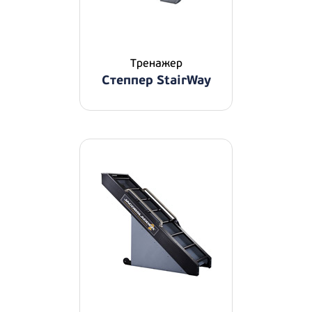
Тренажер
Степпер StairWay