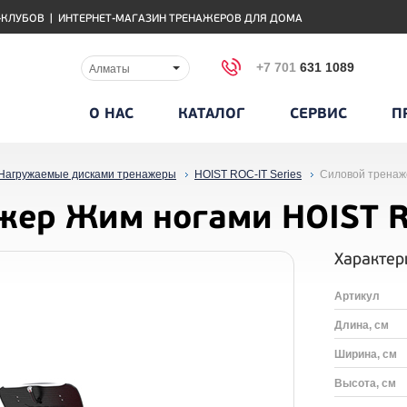
-КЛУБОВ
|
ИНТЕРНЕТ-МАГАЗИН ТРЕНАЖЕРОВ ДЛЯ ДОМА
+7 701
631 1089
Алматы
О НАС
КАТАЛОГ
СЕРВИС
П
Нагружаемые дисками тренажеры
HOIST ROC-IT Series
Силовой тренаж
жер Жим ногами HOIST 
Характер
Артикул
Длина, см
Ширина, см
Высота, см