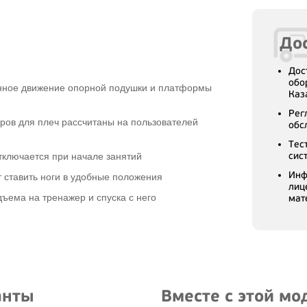
Дос
Дос
обо
нное движение опорной подушки и платформы
Каз
Рег
ов для плеч рассчитаны на пользователей
обс
Тес
сис
тключается при начале занятий
Инф
 ставить ноги в удобные положения
лиц
дъема на тренажер и спуска с него
мат
анты
Вместе с этой м