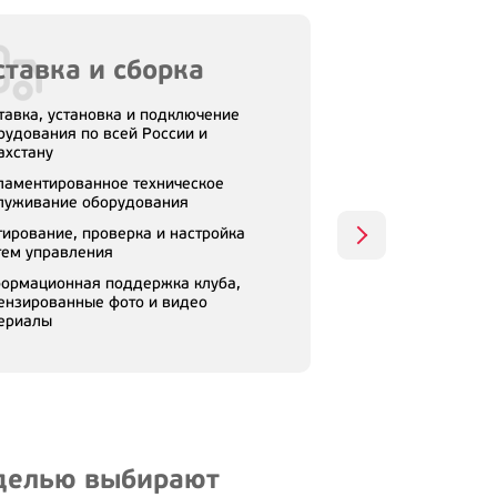
тавка и сборка
тавка, установка и подключение
рудования по всей России и
ахстану
ламентированное техническое
луживание оборудования
тирование, проверка и настройка
тем управления
ормационная поддержка клуба,
ензированные фото и видео
ериалы
оделью выбирают