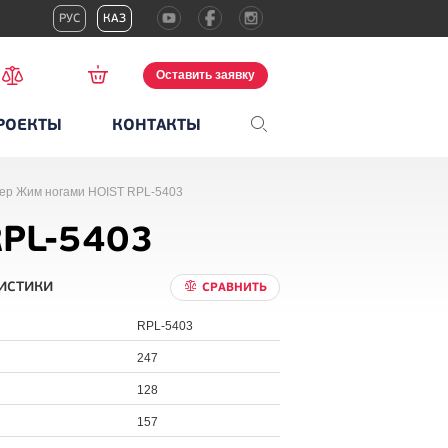
РУС
КАЗ
Оставить заявку
РОЕКТЫ
КОНТАКТЫ
ер Жим ногами HOIST RPL-5403
RPL-5403
истики
СРАВНИТЬ
RPL-5403
247
128
157