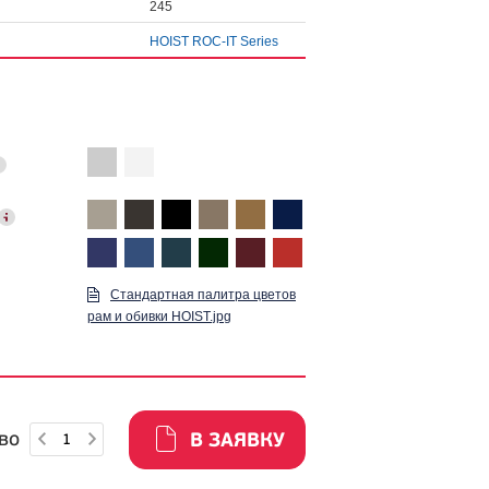
245
HOIST ROC-IT Series
Стандартная палитра цветов
рам и обивки HOIST.jpg
во
В ЗАЯВКУ