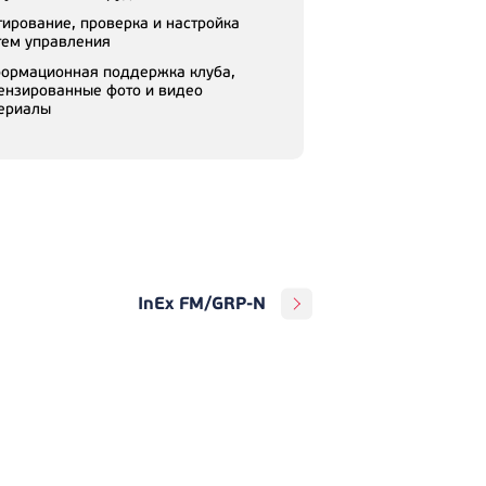
тирование, проверка и настройка
тем управления
ормационная поддержка клуба,
ензированные фото и видео
ериалы
InEx FM/GRP-N