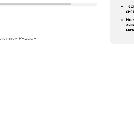
Тес
сис
Инф
лиц
мат
логотипом PRECOR.