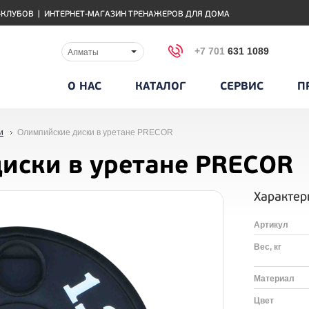
-КЛУБОВ
|
ИНТЕРНЕТ-МАГАЗИН ТРЕНАЖЕРОВ ДЛЯ ДОМА
+7 701
631 1089
Алматы
О НАС
КАТАЛОГ
СЕРВИС
П
и
Олимпийские диски в уретане PRECOR
иски в уретане PRECOR
Характер
Артикул
Вес, кг
Материал
Цвет