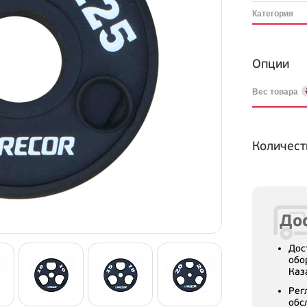
Категория
Опции
Вес товара
Количест
Дос
Дос
обо
Каз
Рег
обс