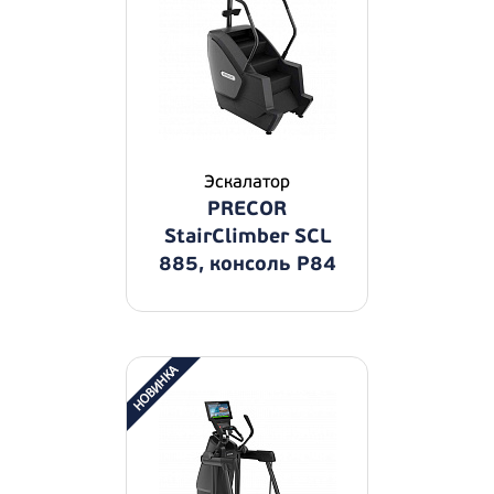
Эскалатор
PRECOR
StairClimber SCL
885, консоль P84