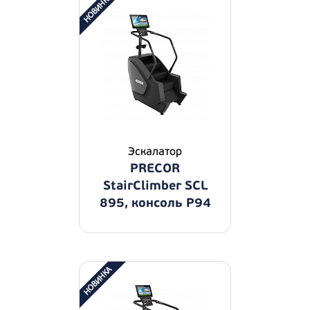
Эскалатор
PRECOR
StairClimber SCL
895, консоль P94