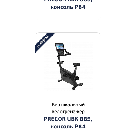
консоль P84
Вертикальный
велотренажер
PRECOR UBK 885,
консоль P84