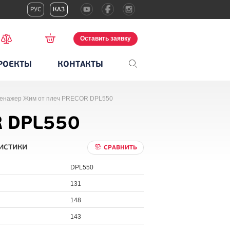
РУС
КАЗ
Оставить заявку
РОЕКТЫ
КОНТАКТЫ
ренажер Жим от плеч PRECOR DPL550
R DPL550
истики
СРАВНИТЬ
DPL550
131
148
143