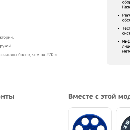
обо
Каз
Рег
обс
Тес
сис
ктории.
Инф
рукой.
лиц
мат
считаны более, чем на 270 кг.
анты
Вместе с этой м