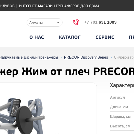
-КЛУБОВ
|
ИНТЕРНЕТ-МАГАЗИН ТРЕНАЖЕРОВ ДЛЯ ДОМА
+7 701
631 1089
Алматы
О НАС
КАТАЛОГ
СЕРВИС
П
Нагружаемые дисками тренажеры
PRECOR Discovery Series
Силовой т
жер Жим от плеч PRECO
Характер
Артикул
Длина, см
Ширина, см
Высота, см