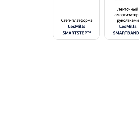
Ленточный
амортизатор
Степ-платформа
рукоятками
LesMills
LesMills
SMARTSTEP™
SMARTBAN