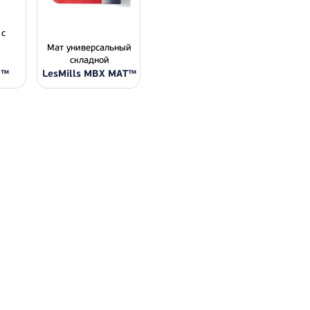
 c
Мат универсальный
складной
D™
LesMills MBX MAT™