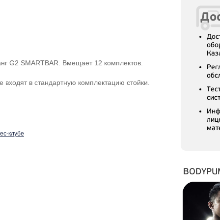
Дос
Дос
обо
Каз
анг G2 SMARTBAR. Вмещает 12 комплектов.
Рег
обс
е входят в стандартную комплектацию стойки.
Тес
сис
Инф
лиц
мат
нес-клубе
BODYPU