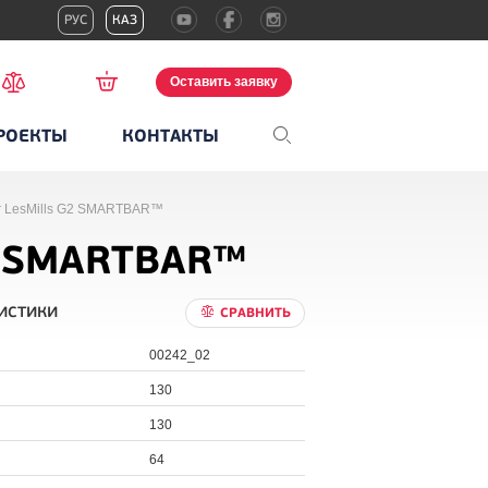
РУС
КАЗ
Оставить заявку
РОЕКТЫ
КОНТАКТЫ
г LesMills G2 SMARTBAR™
G2 SMARTBAR™
истики
СРАВНИТЬ
00242_02
130
130
64