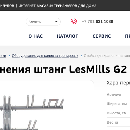
-КЛУБОВ
|
ИНТЕРНЕТ-МАГАЗИН ТРЕНАЖЕРОВ ДЛЯ ДОМА
+7 701
631 1089
Алматы
О НАС
КАТАЛОГ
СЕРВИС
П
бики
Оборудование для силовых тренировок
Стойка для хранения штан
анения штанг LesMills 
Характер
Артикул
Ширина, см
Высота, см
Вес, кг