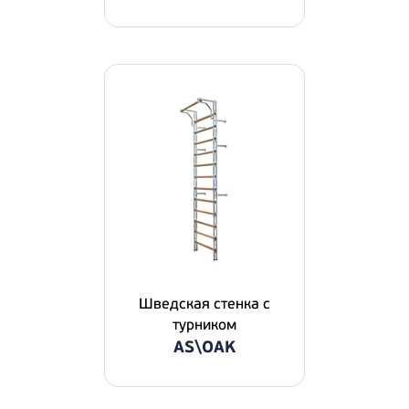
Шведская стенка с
турником
AS\OAK