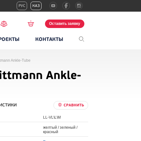
РУС
КАЗ
Оставить заявку
РОЕКТЫ
КОНТАКТЫ
tmann Ankle-Tube
ttmann Ankle-
истики
СРАВНИТЬ
LL-VL\L\M
желтый / зеленый /
красный