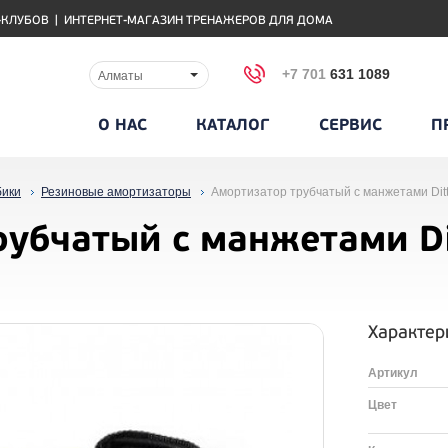
-КЛУБОВ
|
ИНТЕРНЕТ-МАГАЗИН ТРЕНАЖЕРОВ ДЛЯ ДОМА
+7 701
631 1089
Алматы
О НАС
КАТАЛОГ
СЕРВИС
П
бики
Резиновые амортизаторы
Амортизатор трубчатый c манжетами Dit
рубчатый c манжетами Di
Характер
Артикул
Цвет