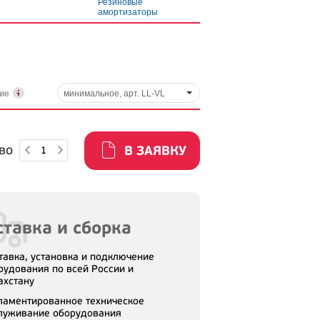
Резиновые
амортизаторы
ние
минимальное, арт. LL-VL
во
В ЗАЯВКУ
тавка и сборка
тавка, установка и подключение
рудования по всей России и
ахстану
ламентированное техническое
луживание оборудования