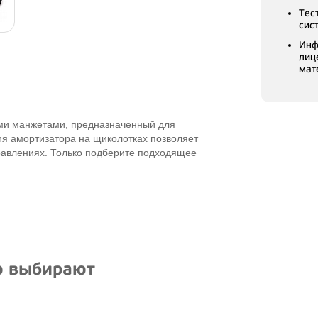
Тес
сис
Инф
лиц
мат
ми манжетами, предназначенный для
я амортизатора на щиколотках позволяет
равлениях. Только подберите подходящее
ю выбирают