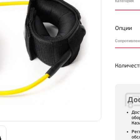
Категория
Опции
Сопротивле
Количест
Дос
Дос
обо
Каз
Рег
обс