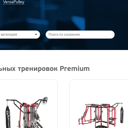
VersaPulley
 категория
ьных тренировок Premium