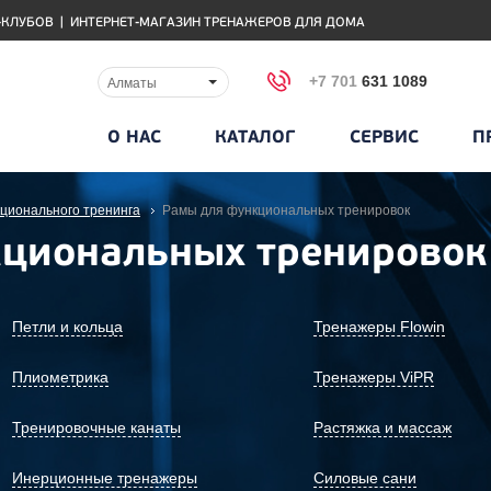
-КЛУБОВ
|
ИНТЕРНЕТ-МАГАЗИН ТРЕНАЖЕРОВ ДЛЯ ДОМА
+7 701
631 1089
Алматы
О НАС
КАТАЛОГ
СЕРВИС
П
ционального тренинга
Рамы для функциональных тренировок
кциональных тренировок
Петли и кольца
Тренажеры Flowin
Плиометрика
Тренажеры ViPR
Тренировочные канаты
Растяжка и массаж
Инерционные тренажеры
Силовые сани