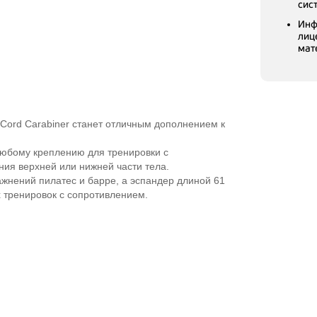
сис
Инф
лиц
мат
Cord Carabiner станет отличным дополнением к
 любому креплению для тренировки с
ия верхней или нижней части тела.
жнений пилатес и барре, а эспандер длиной 61
 тренировок с сопротивлением.