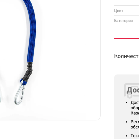
Цвет
Категория
Количест
Дос
Дос
обо
Каз
Рег
обс
Тес