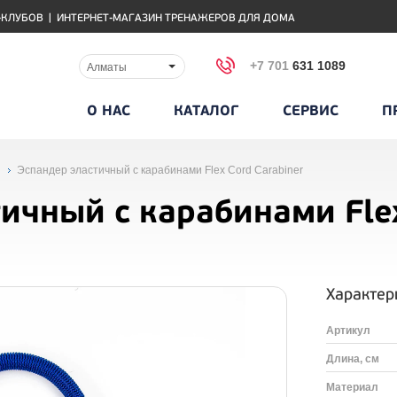
-КЛУБОВ
|
ИНТЕРНЕТ-МАГАЗИН ТРЕНАЖЕРОВ ДЛЯ ДОМА
+7 701
631 1089
Алматы
О НАС
КАТАЛОГ
СЕРВИС
П
Эспандер эластичный с карабинами Flex Cord Carabiner
тичный с карабинами Fle
Характер
Артикул
Длина, см
Материал