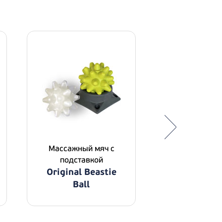
Массажный мяч с
подставкой
Original Beastie
Массажный
Ball
RumbleRolle