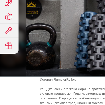
История RumblerRoller:
Рон Джонсон и его жена Лори на протяже
силовые тренировки. Годы чрезмерных т
операциям. В процессе реабилитации он
тканями (включая традиционный массаж