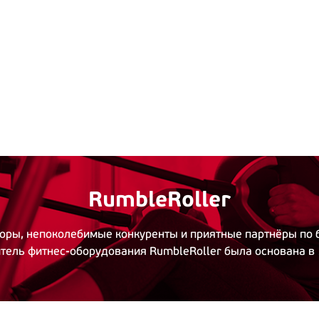
RumbleRoller
ры, непоколебимые конкуренты и приятные партнёры по 
тель фитнес-оборудования RumbleRoller была основана в 