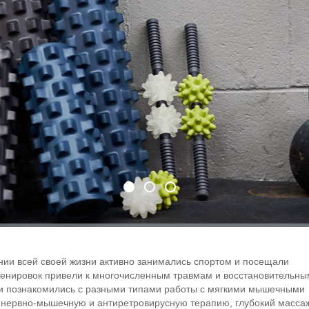
нии всей своей жизни активно занимались спортом и посещали
ренировок привели к многочисленным травмам и восстановительны
и познакомились с разными типами работы с мягкими мышечными
,
нервно-мышечную
и антиретровирусную терапию, глубокий масса