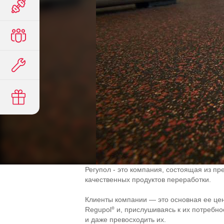
Регупол - это компания, состоящая из п
качественных продуктов переработки.
Клиенты компании — это основная ее цен
®
Regupol
и, прислушиваясь к их потребно
и даже превосходить их.