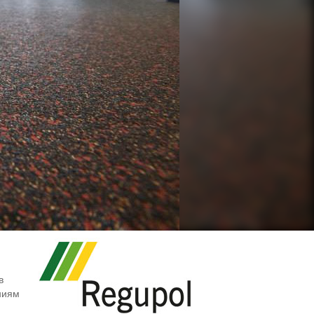
в
ниям