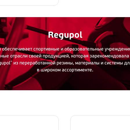
Regupol
л обеспечивает спортивные и образовательные учреждени
ьные отрасли своей продукцией, которая зарекомендовала
gupol
®
из переработанной резины, материалы и системы дл
в широком ассортименте.