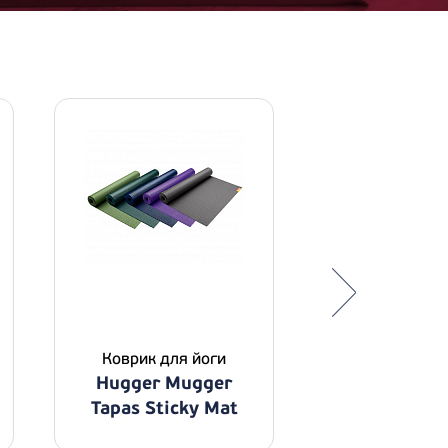
Коврик для йоги
Коврики дл
Hugger Mugger
Hugger M
Tapas Sticky Mat
Gallery Col