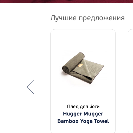
Лучшие предложения
ушка для
дитации
ER MUGGER
Meditation
Плед для йоги
on Solids,
Hugger Mugger
т дождя
Bamboo Yoga Towel