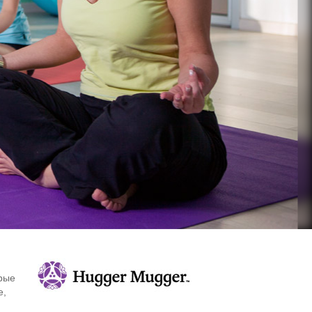
орые
е,