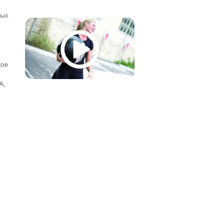
ных
кое
A,