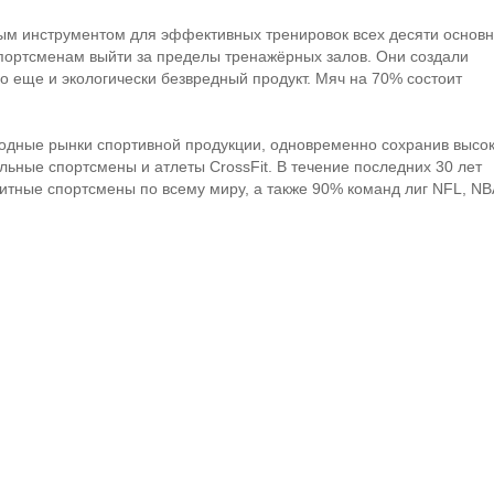
м инструментом для эффективных тренировок всех десяти основ
спортсменам выйти за пределы тренажёрных залов. Они создали
о еще и экологически безвредный продукт. Мяч на 70% состоит
дные рынки спортивной продукции, одновременно сохранив высо
льные спортсмены и атлеты CrossFit. В течение последних 30 лет
тные спортсмены по всему миру, а также 90% команд лиг NFL, NB