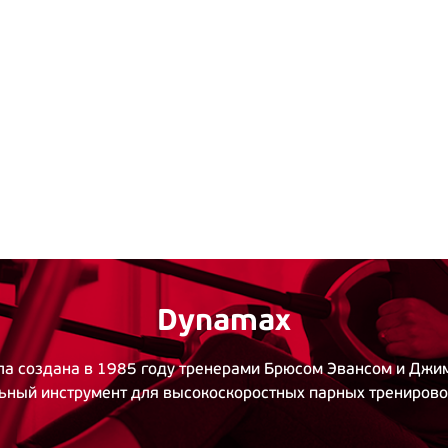
Dynamax
а создана в 1985 году тренерами Брюсом Эвансом и Джим
ьный инструмент для высокоскоростных парных тренирово