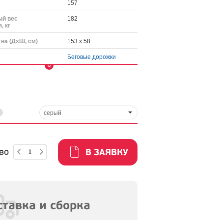
157
й вес
182
, кг
на (ДхШ, см)
153 x 58
Беговые дорожки
серый
во
В ЗАЯВКУ
тавка и сборка