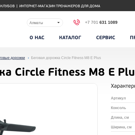
-КЛУБОВ
|
ИНТЕРНЕТ-МАГАЗИН ТРЕНАЖЕРОВ ДЛЯ ДОМА
+7 701
631 1089
Алматы
О НАС
КАТАЛОГ
СЕРВИС
П
говые дорожки
Беговая дорожка Circle Fitness M8 E Plus
а Circle Fitness M8 E Plu
Характер
Артикул
Консоль
Длина, см
Ширина, см