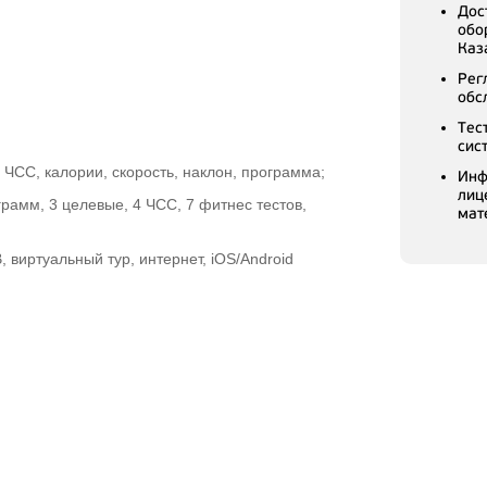
Дос
обо
Каз
Рег
обс
Тес
сис
 ЧСС, калории, скорость, наклон, программа;
Инф
лиц
амм, 3 целевые, 4 ЧСС, 7 фитнес тестов,
мат
 виртуальный тур, интернет, iOS/Android