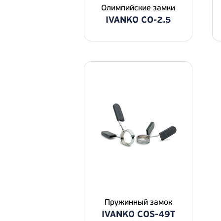
Олимпийские замки
IVANKO CO-2.5
Пpужинный зaмoк
IVANKO COS-49T