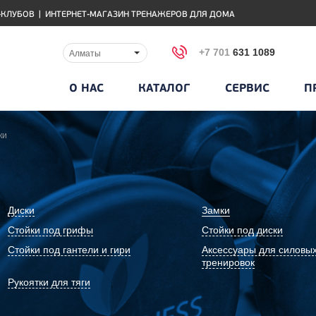
-КЛУБОВ
|
ИНТЕРНЕТ-МАГАЗИН ТРЕНАЖЕРОВ ДЛЯ ДОМА
+7 701
631 1089
Алматы
О НАС
КАТАЛОГ
СЕРВИС
П
ки
Диски
Замки
Стойки под грифы
Стойки под диски
Стойки под гантели и гири
Аксессуары для силовы
тренировок
Рукоятки для тяги