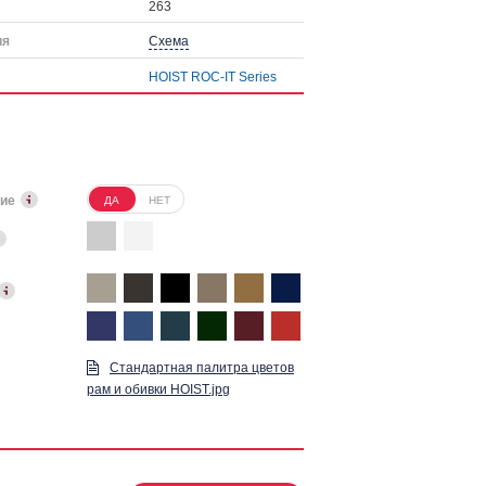
263
ия
Схема
HOIST ROC-IT Series
ние
ДА
НЕТ
Стандартная палитра цветов
рам и обивки HOIST.jpg