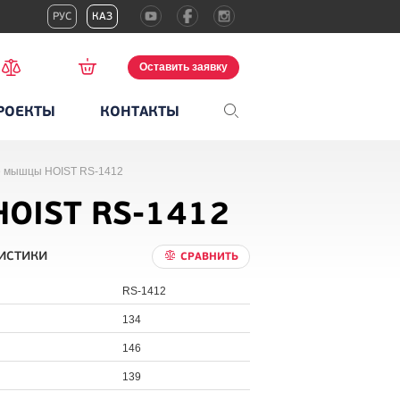
РУС
КАЗ
Оставить заявку
РОЕКТЫ
КОНТАКТЫ
е мышцы HOIST RS-1412
HOIST RS-1412
истики
СРАВНИТЬ
RS-1412
134
146
139