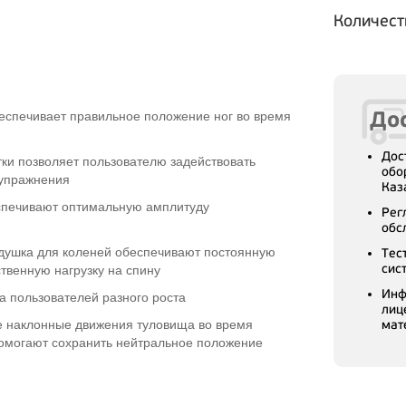
Количест
Дос
еспечивает правильное положение ног во время
Дос
тки позволяет пользователю задействовать
обо
 упражнения
Каз
спечивают оптимальную амплитуду
Рег
обс
одушка для коленей обеспечивают постоянную
Тес
сис
ственную нагрузку на спину
Инф
ва пользователей разного роста
лиц
е наклонные движения туловища во время
мат
помогают сохранить нейтральное положение