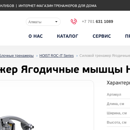
-КЛУБОВ
|
ИНТЕРНЕТ-МАГАЗИН ТРЕНАЖЕРОВ ДЛЯ ДОМА
+7 701
631 1089
Алматы
О НАС
КАТАЛОГ
СЕРВИС
П
Блочные тренажеры
HOIST ROC-IT Series
Силовой тренажер Ягодичны
ажер Ягодичные мышцы 
Характер
Артикул
Длина, см
Ширина, см
Высота, см