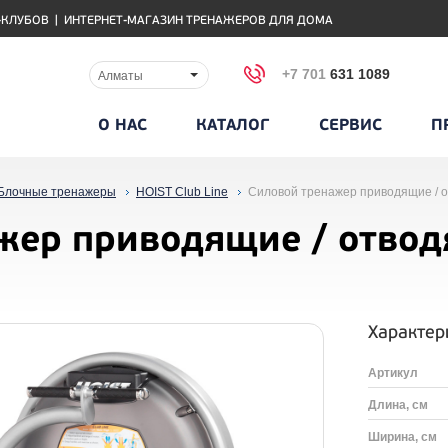
-КЛУБОВ
|
ИНТЕРНЕТ-МАГАЗИН ТРЕНАЖЕРОВ ДЛЯ ДОМА
+7 701
631 1089
Алматы
О НАС
КАТАЛОГ
СЕРВИС
П
Блочные тренажеры
HOIST Club Line
Силовой тренажер приводящие / 
жер приводящие / отвод
Характер
Артикул
Длина, см
Ширина, см