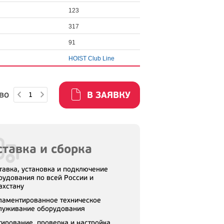
123
317
91
HOIST Club Line
во
В ЗАЯВКУ
тавка и сборка
тавка, установка и подключение
рудования по всей России и
ахстану
ламентированное техническое
луживание оборудования
тирование, проверка и настройка