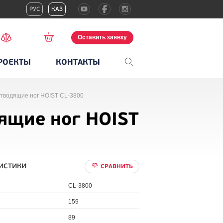
РУС
КАЗ
Оставить заявку
РОЕКТЫ
КОНТАКТЫ
отводящие ног HOIST CL-3800
ящие ног HOIST
истики
СРАВНИТЬ
CL-3800
159
89