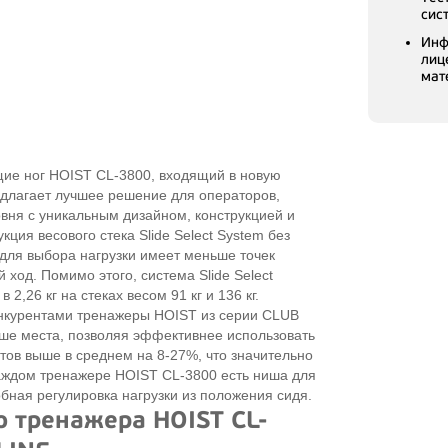
сис
Инф
лиц
мат
ие ног HOIST CL-3800, входящий в новую
едлагает лучшее решение для операторов,
ня с уникальным дизайном, конструкцией и
ция весового стека Slide Select System без
ля выбора нагрузки имеет меньше точек
 ход. Помимо этого, система Slide Select
 2,26 кг на стеках весом 91 кг и 136 кг.
нкурентами тренажеры HOIST из серии CLUB
ше места, позволяя эффективнее использовать
тов выше в среднем на 8-27%, что значительно
каждом тренажере HOIST CL-3800 есть ниша для
обная регулировка нагрузки из положения сидя.
о тренажера HOIST CL-