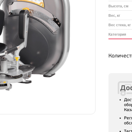
Высота, см
Вес, кг
Вес стека, кг
Категория
Количест
Дос
Дос
обо
Каз
Рег
обс
Тес