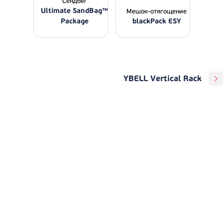
Сендбег
Ultimate SandBag™
Мешок-отягощение
Package
blackPack ESY
YBELL Vertical Rack